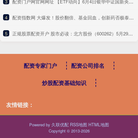
3
​配资门户网官网网址 【ETF动向】6月4日银华中证国新央企科技引领ETF基金涨0%
4
​配资指数网 大爆发！股价翻倍、基金回血，创新药否极泰来？_交易_港股_积极合作
5
​正规股票配资开户 股市必读：北方股份（600262）5月29日披露最新机构调研信息
配资专家门户
配资公司排名
炒股配资基础知识
友情链接：
久联优配
RSS地图
HTML地图
Powered by
Copyright
© 2013-2026