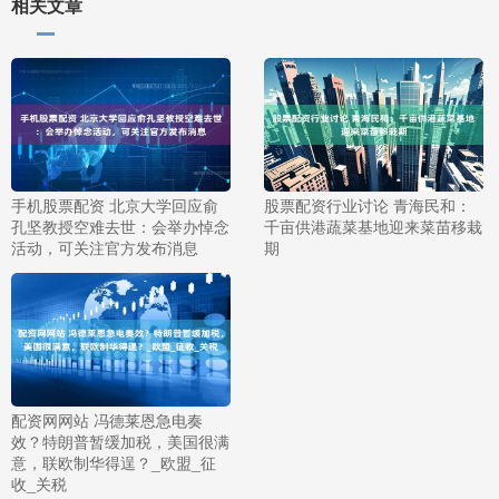
相关文章
手机股票配资 北京大学回应俞
股票配资行业讨论 青海民和：
孔坚教授空难去世：会举办悼念
千亩供港蔬菜基地迎来菜苗移栽
活动，可关注官方发布消息
期
配资网网站 冯德莱恩急电奏
效？特朗普暂缓加税，美国很满
意，联欧制华得逞？_欧盟_征
收_关税