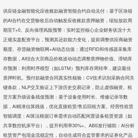
供应链金融智能化应收账款融资智能合约自动兑付：基于区块链
的AI合约在交货验收后自动触发应收账款质押融资，缩短放款周
期至T+0。反向保理风险预警：实时监控核心企业财务状况十大
正规实盘配资平台，预测其还款能力变化，提前调整供应商融资
额度。存货融资物联网+AI动态估值：通过RFID和传感器采集库
存数据，AI结合大宗商品价格波动动态调整质押物价值。滞销库
存预测：利用时序模型（如LSTM）预判库存周转率，建议最佳
质押时机。预付款融资合同真实性核验：CV技术识别采购合同关
键条款，NLP交叉验证上下游历史交易记录，防止虚假融资。租
赁方案升级设备残值预测：基于设备使用时长、维修记录等数
据，AI精准估算残值，优化直接租赁/售后回租方案。经营性租赁
智能调度：AI算法根据订单需求自动匹配闲置设备租赁资源（如
共享数控机床平台），提升利用率30%+。ABS发行辅助：AI分析
租赁资产包现金流稳定性，自动生成符合监管要求的证券化产品