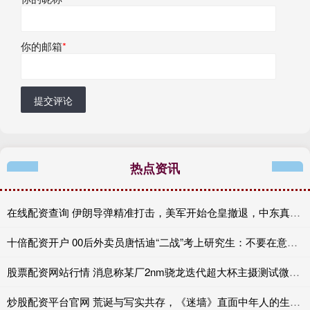
你的邮箱
*
提交评论
热点资讯
在线配资查询 伊朗导弹精准打击，美军开始仓皇撤退，中东真正的控局者浮出水面
十倍配资开户 00后外卖员唐恬迪“二战”考上研究生：不要在意自己的起点｜人间事儿
股票配资网站行情 消息称某厂2nm骁龙迭代超大杯主摄测试微云台
炒股配资平台官网 荒诞与写实共存，《迷墙》直面中年人的生活困顿